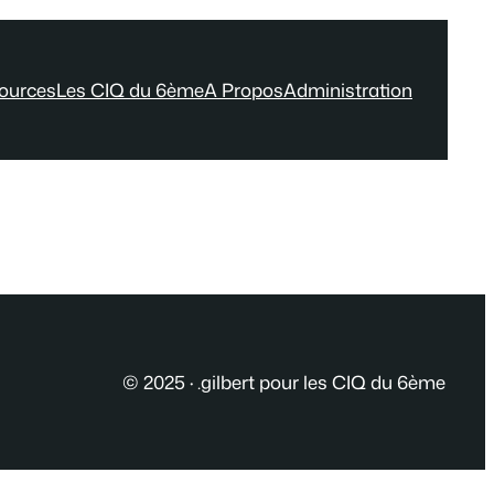
ources
Les CIQ du 6ème
A Propos
Administration
© 2025 · .gilbert pour les CIQ du 6ème