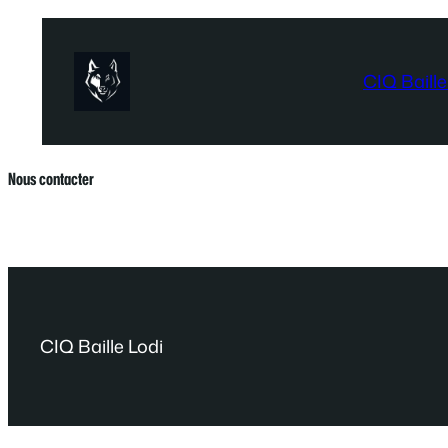
Aller
au
contenu
CIQ Baille
Nous contacter
CIQ Baille Lodi